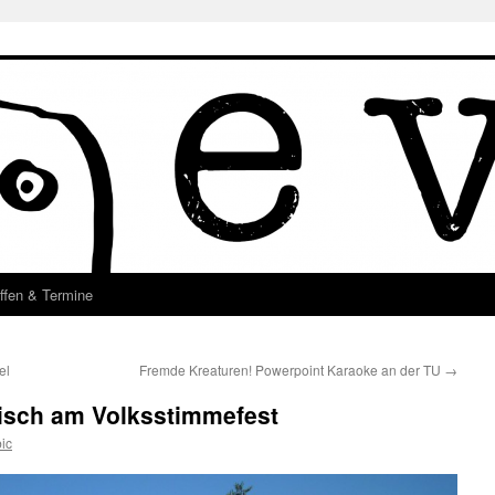
ffen & Termine
el
Fremde Kreaturen! Powerpoint Karaoke an der TU
→
tisch am Volksstimmefest
ic