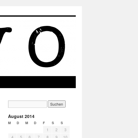
August 2014
M
D
M
D
F
S
S
1
2
3
4
5
6
7
8
9
10