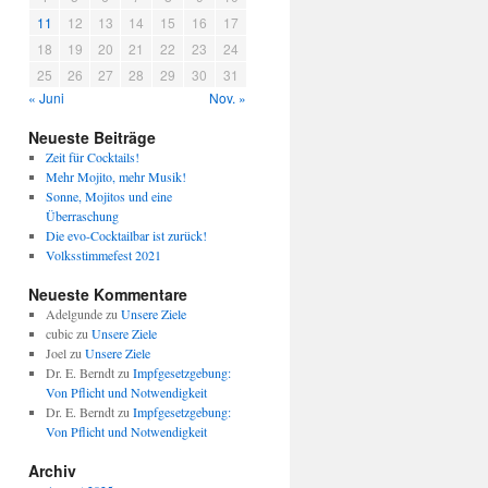
11
12
13
14
15
16
17
18
19
20
21
22
23
24
25
26
27
28
29
30
31
« Juni
Nov. »
Neueste Beiträge
Zeit für Cocktails!
Mehr Mojito, mehr Musik!
Sonne, Mojitos und eine
Überraschung
Die evo-Cocktailbar ist zurück!
Volksstimmefest 2021
Neueste Kommentare
Adelgunde
zu
Unsere Ziele
cubic
zu
Unsere Ziele
Joel
zu
Unsere Ziele
Dr. E. Berndt
zu
Impfgesetzgebung:
Von Pflicht und Notwendigkeit
Dr. E. Berndt
zu
Impfgesetzgebung:
Von Pflicht und Notwendigkeit
Archiv