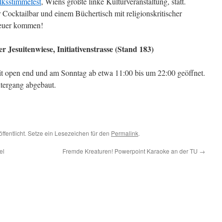
lksstimmefest
, Wiens größte linke Kulturveranstaltung, statt.
ner Cocktailbar und einem Büchertisch mit religionskritischer
f euer kommen!
r Jesuitenwiese, Initiativenstrasse (Stand 183)
it open end und am Sonntag ab etwa 11:00 bis um 22:00 geöffnet.
tergang abgebaut.
ffentlicht. Setze ein Lesezeichen für den
Permalink
.
el
Fremde Kreaturen! Powerpoint Karaoke an der TU
→