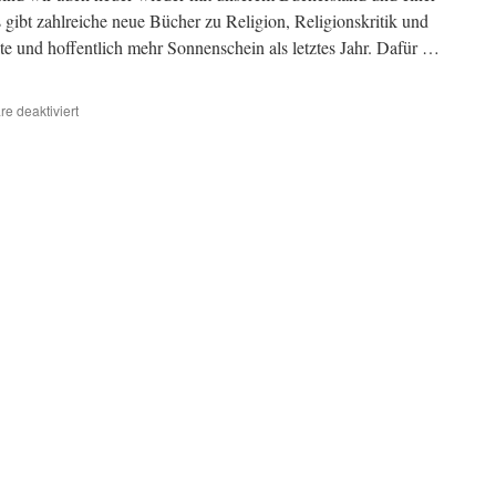
gibt zahlreiche neue Bücher zu Religion, Religionskritik und
e und hoffentlich mehr Sonnenschein als letztes Jahr. Dafür …
für
e deaktiviert
Besuch
uns
am
Volksstimmefest!