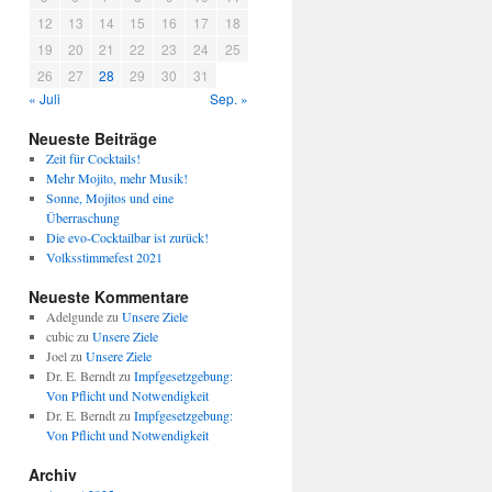
12
13
14
15
16
17
18
19
20
21
22
23
24
25
26
27
28
29
30
31
« Juli
Sep. »
Neueste Beiträge
Zeit für Cocktails!
Mehr Mojito, mehr Musik!
Sonne, Mojitos und eine
Überraschung
Die evo-Cocktailbar ist zurück!
Volksstimmefest 2021
Neueste Kommentare
Adelgunde
zu
Unsere Ziele
cubic
zu
Unsere Ziele
Joel
zu
Unsere Ziele
Dr. E. Berndt
zu
Impfgesetzgebung:
Von Pflicht und Notwendigkeit
Dr. E. Berndt
zu
Impfgesetzgebung:
Von Pflicht und Notwendigkeit
Archiv