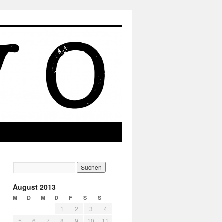
August 2013
M
D
M
D
F
S
S
1
2
3
4
5
6
7
8
9
10
11