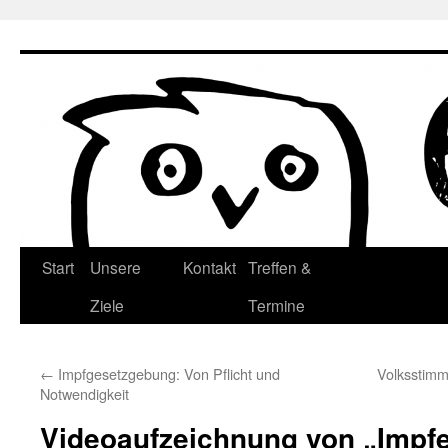
Zum
Inhalt
springen
Start
Unsere
Kontakt
Treffen &
Ziele
Termine
←
Impfgesetzgebung: Von Pflicht und
Volksstimme
Notwendigkeit
Videoaufzeichnung von „Impfe