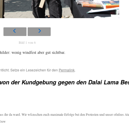
Bild 1 von 6
hilder: wenig windfest aber gut sichtbar.
ntlicht. Setze ein Lesezeichen für den
Permalink
.
 von der Kundgebung gegen den Dalai Lama Be
s ihr da ward. Wir wfcnschen euch maximale Erfolge bei den Protesten und unser ofnfees Atel
 Crew