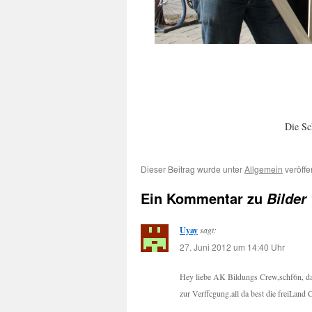
Die Sc
Dieser Beitrag wurde unter
Allgemein
veröffe
Ein Kommentar zu
Bilder
Uyay
sagt:
27. Juni 2012 um 14:40 Uhr
Hey liebe AK Bildungs Crew,schf6n, das
zur Verffcgung.all da best die freiLand