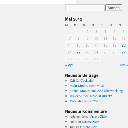
Mai 2012
M
D
M
D
F
S
S
1
2
3
4
5
6
7
8
9
10
11
12
13
14
15
16
17
18
19
20
21
22
23
24
25
26
27
28
29
30
31
« Apr.
Juni »
Neueste Beiträge
Zeit für Cocktails!
Mehr Mojito, mehr Musik!
Sonne, Mojitos und eine Überraschung
Die evo-Cocktailbar ist zurück!
Volksstimmefest 2021
Neueste Kommentare
Adelgunde
zu
Unsere Ziele
cubic
zu
Unsere Ziele
Joel
zu
Unsere Ziele