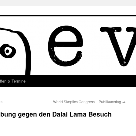
ffen & Termine
s!
World Skeptics Congress – Publikumstag
→
ebung gegen den Dalai Lama Besuch