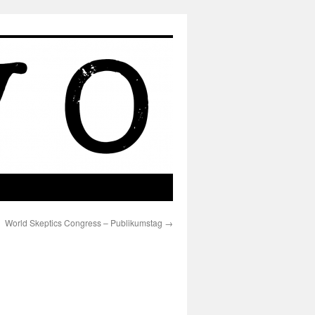
World Skeptics Congress – Publikumstag
→