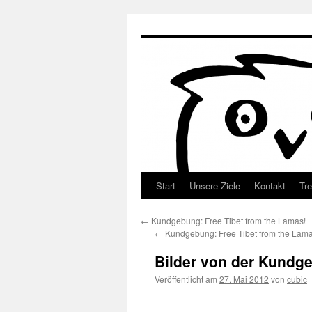
Zum
Inhalt
springen
Start
Unsere Ziele
Kontakt
Tre
←
Kundgebung: Free Tibet from the Lamas!
←
Kundgebung: Free Tibet from the Lama
Bilder von der Kundg
Veröffentlicht am
27. Mai 2012
von
cubic